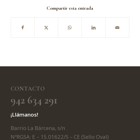
Compartir esta entrada
CONTACTO
942 634 291
¡Llámanos!
Barrio La Bárcena, s/n
NºRGSA: E – 15.01622/S – CE (Sello Oval)