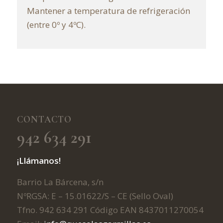
Mantener a temperatura de refrigeración
(entre 0º y 4ºC).
CONTACTO
942 634 291
¡Llámanos!
Barrio La Bárcena, s/n
NºRGSA: E – 15.01622/S – CE (Sello Oval)
Tfno. 942 634 291 Código EAN 8437011270054