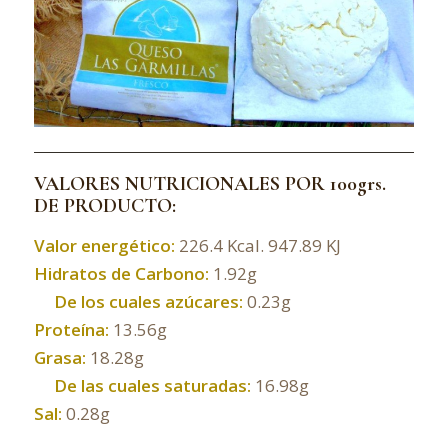
VALORES NUTRICIONALES POR 100grs.
DE PRODUCTO:
Valor energético:
226.4 Kcal. 947.89 KJ
Hidratos de Carbono:
1.92g
De los cuales azúcares:
0.23g
Proteína:
13.56g
Grasa:
18.28g
De las cuales saturadas:
16.98g
Sal:
0.28g