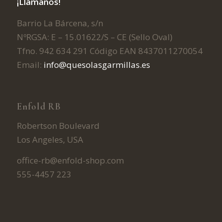
¡Llámanos!
Barrio La Bárcena, s/n
NºRGSA: E – 15.01622/S – CE (Sello Oval)
Tfno. 942 634 291 Código EAN 8437011270054
Email:
info@quesolasgarmillas.es
Enfold RB
Robertson Boulevard
Los Angeles, USA
office-rb@enfold-shop.com
555-4457 223