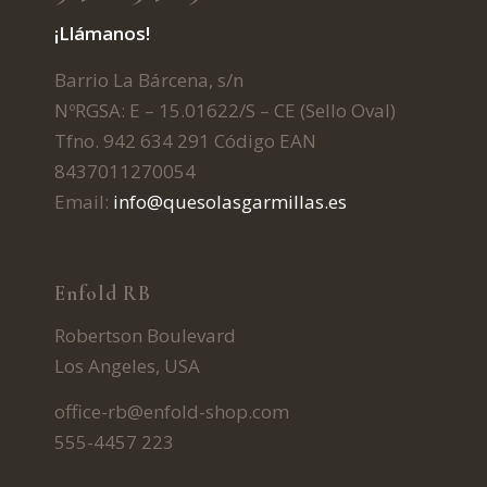
¡Llámanos!
Barrio La Bárcena, s/n
NºRGSA: E – 15.01622/S – CE (Sello Oval)
Tfno. 942 634 291 Código EAN
8437011270054
Email:
info@quesolasgarmillas.es
Enfold RB
Robertson Boulevard
Los Angeles, USA
office-rb@enfold-shop.com
555-4457 223